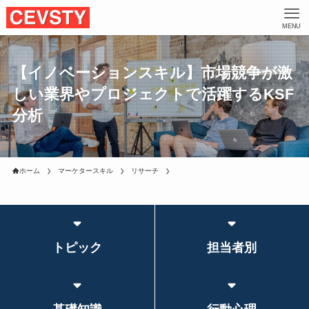
MENU
【イノベーションスキル】市場競争が激
しい業界やプロジェクトで活躍するKSF
分析
ホーム
マーケタースキル
リサーチ
トピック
担当者別