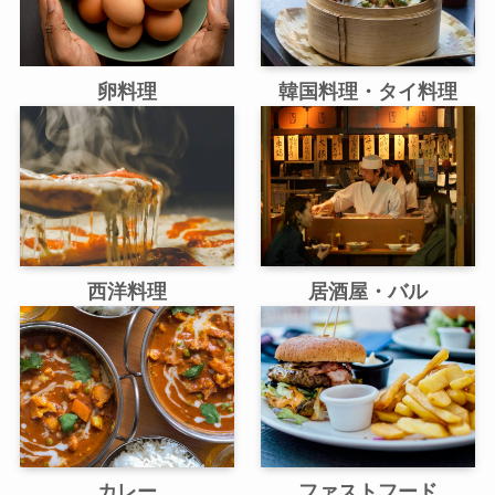
卵料理
韓国料理・タイ料理
西洋料理
居酒屋・バル
カレー
ファストフード