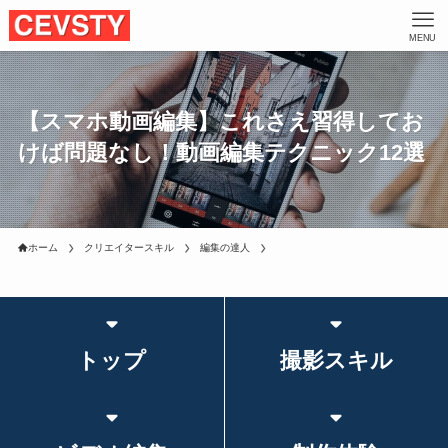
MENU
【スマホ動画編集】これさえ習得してお
けば問題なし！動画編集テクニック12選
ホーム
クリエイタースキル
編集の達人
トップ
撮影スキル